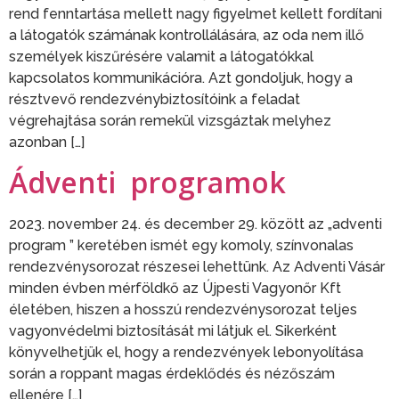
rend fenntartása mellett nagy figyelmet kellett fordítani
a látogatók számának kontrollálására, az oda nem illő
személyek kiszűrésére valamit a látogatókkal
kapcsolatos kommunikációra. Azt gondoljuk, hogy a
résztvevő rendezvénybiztosítóink a feladat
végrehajtása során remekül vizsgáztak melyhez
azonban […]
Ádventi programok
2023. november 24. és december 29. között az „adventi
program ” keretében ismét egy komoly, színvonalas
rendezvénysorozat részesei lehettünk. Az Adventi Vásár
minden évben mérföldkő az Újpesti Vagyonőr Kft
életében, hiszen a hosszú rendezvénysorozat teljes
vagyonvédelmi biztosítását mi látjuk el. Sikerként
könyvelhetjük el, hogy a rendezvények lebonyolítása
során a roppant magas érdeklődés és nézőszám
ellenére […]