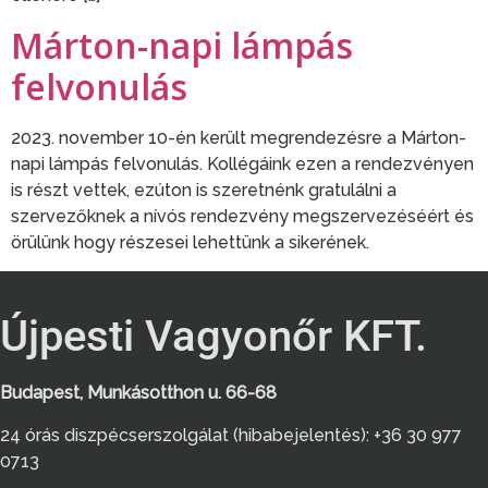
Márton-napi lámpás
felvonulás
2023. november 10-én került megrendezésre a Márton-
napi lámpás felvonulás. Kollégáink ezen a rendezvényen
is részt vettek, ezúton is szeretnénk gratulálni a
szervezőknek a nívós rendezvény megszervezéséért és
örülünk hogy részesei lehettünk a sikerének.
Újpesti Vagyonőr KFT.
Budapest, Munkásotthon u. 66-68
24 órás diszpécserszolgálat (hibabejelentés): +36 30 977
0713