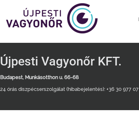
Újpesti Vagyonőr KFT.
Budapest, Munkásotthon u. 66-68
24 órás diszpécserszolgálat (hibabejelentés): +36 30 977 0