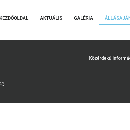
KEZDŐOLDAL
AKTUÁLIS
GALÉRIA
ÁLLÁSAJÁ
Közérdekű informá
713