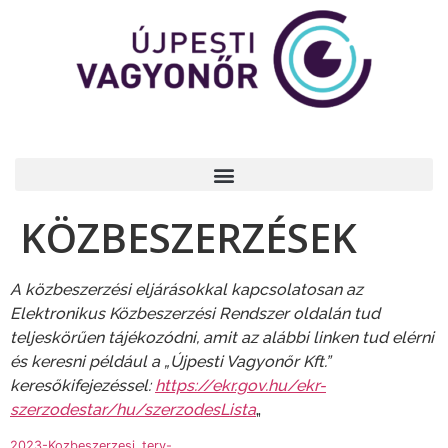
KÖZBESZERZÉSEK
A közbeszerzési eljárásokkal kapcsolatosan az
Elektronikus Közbeszerzési Rendszer oldalán tud
teljeskörűen tájékozódni, amit az alábbi linken tud elérni
és keresni például a „Újpesti Vagyonőr Kft.”
keresőkifejezéssel:
https://ekr.gov.hu/ekr-
szerzodestar/hu/szerzodesLista
„
2023-Kozbeszerzesi_terv-