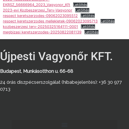
EKRSZ_56666964_2023_Vagyonor_Kft
Letöltés
2023-evi Kozbeszerzesi_Terv-Vagyonor
Letöltés
respect keretszerzodes-09062023095512
Letöltés
respect keretszerzodes mellekletek-09062023095713
Letöltés
kozbeszerzesi terv-20250325164111-0001
Letöltés
megbizasi keretszerzodes-20250822081139
Letöltés
Újpesti Vagyonőr KFT.
Budapest, Munkásotthon u. 66-68
24 órás diszpécserszolgálat (hibabejelentés): +36 30 977
0713