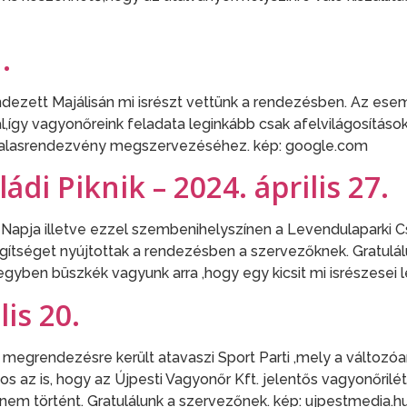
.
endezett Majálisán mi isrészt vettünk a rendezésben. Az e
így vagyonőreink feladata leginkább csak afelvilágosítások,
vonalasrendezvény megszervezéséhez. kép: google.com
di Piknik – 2024. április 27.
apja illetve ezzel szembenihelyszínen a Levendulaparki Cs
gítséget nyújtottak a rendezésben a szervezőknek. Gratulá
ben büszkék vagyunk arra ,hogy egy kicsit mi isrészesei le
lis 20.
egrendezésre került atavaszi Sport Parti ,mely a változóan
os az is, hogy az Újpesti Vagyonőr Kft. jelentős vagyonőri
em történt. Gratulálunk a szervezőnek. kép: ujpestmedia.h