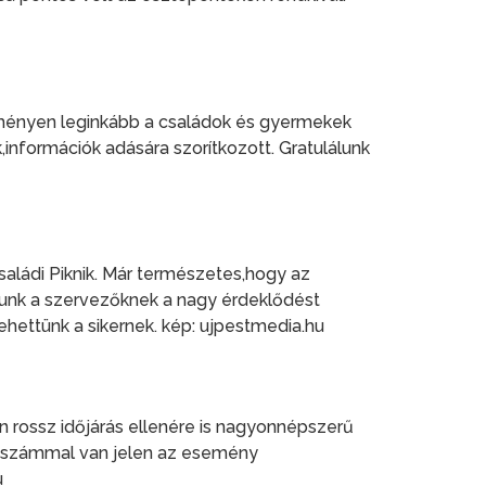
seményen leginkább a családok és gyermekek
információk adására szorítkozott. Gratulálunk
aládi Piknik. Már természetes,hogy az
lunk a szervezőknek a nagy érdeklődést
hettünk a sikernek. kép: ujpestmedia.hu
 rossz időjárás ellenére is nagyonnépszerű
létszámmal van jelen az esemény
u