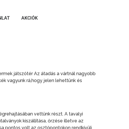
NLAT
AKCIÓK
yermek játszótér Az átadás a vártnál nagyobb
ék vagyunk rá,hogy jelen lehettünk és
grehajtásában vettünk részt. A tavalyi
alványok kiszállítása, őrzése illetve az
ása pontos volt az osztópontokon rendkívüli