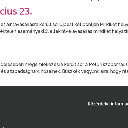
cius 23.
t almavásárlásra került sorÚjpest két pontján.Mindkét hely
téktelen eseményektől eltekintve avásárlás mindkét helyszí
elésében megemlékezésre került sor a Petőfi szobornál. C
m és szabadságharc hőseinek. Büszkék vagyunk arra, hogy 
Közérdekű informá