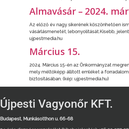
Almavásár – 2024. már
Az előző év nagy sikerének köszönhetően ismé
vásárlásmenetét, lebonyolítását.Kisebb, jelen
ujpestmedia.hu
Március 15.
2024. Március 15-én az Önkormányzat megrend
mely méltóképp állított emléket a forradalo
biztosításában. (kép: ujpestmedia.hu)
Újpesti Vagyonőr KFT.
Budapest, Munkásotthon u. 66-68