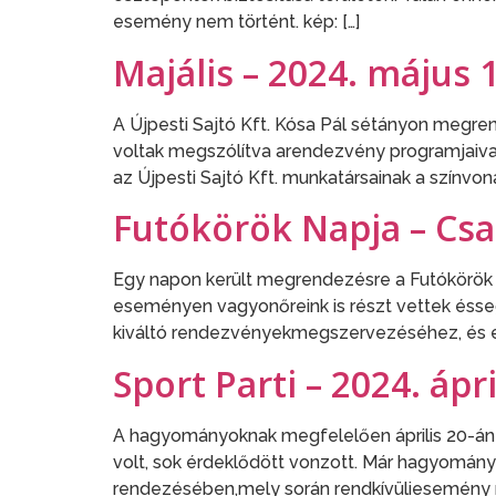
esemény nem történt. kép: […]
Majális – 2024. május 1
A Újpesti Sajtó Kft. Kósa Pál sétányon megr
voltak megszólítva arendezvény programjaival,
az Újpesti Sajtó Kft. munkatársainak a szín
Futókörök Napja – Csalá
Egy napon került megrendezésre a Futókörök N
eseményen vagyonőreink is részt vettek ésse
kiváltó rendezvényekmegszervezéséhez, és egy
Sport Parti – 2024. ápri
A hagyományoknak megfelelően április 20-án m
volt, sok érdeklődött vonzott. Már hagyomány
rendezésében,mely során rendkívüliesemény n