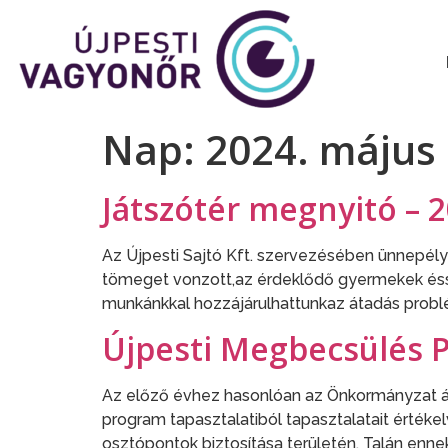
Nap:
2024. május 
Játszótér megnyitó – 2
Az Újpesti Sajtó Kft. szervezésében ünnepély
tömeget vonzott,az érdeklődő gyermekek ésszü
munkánkkal hozzájárulhattunkaz átadás prob
Újpesti Megbecsülés P
Az előző évhez hasonlóan az Önkormányzat ált
program tapasztalatiból tapasztalatait értékel
osztópontok biztosítása területén. Talán ennek