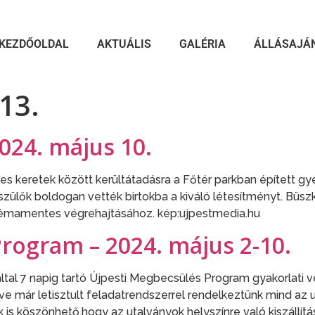
KEZDŐOLDAL
AKTUÁLIS
GALÉRIA
ÁLLÁSAJÁ
13.
024. május 10.
es keretek között kerültátadásra a Főtér parkban épített g
lők boldogan vették birtokba a kiváló létesítményt. Büszk
lémamentes végrehajtásához. kép:ujpestmedia.hu
rogram – 2024. május 2-10.
al 7 napig tartó Újpesti Megbecsülés Program gyakorlati vé
ve már letisztult feladatrendszerrel rendelkeztünk mind az ut
 is köszönhető,hogy az utalványok helyszínre való kiszállít