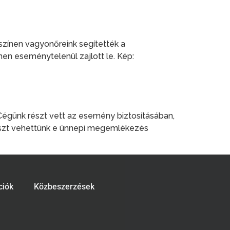
színen vagyonőreink segítették a
nen eseménytelenül zajlott le. Kép:
égünk részt vett az esemény biztosításában,
részt vehettünk e ünnepi megemlékezés
ciók
Közbeszerzések