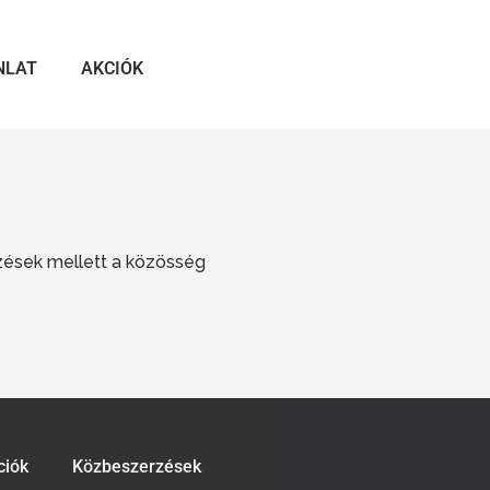
NLAT
AKCIÓK
zések mellett a közösség
ciók
Közbeszerzések