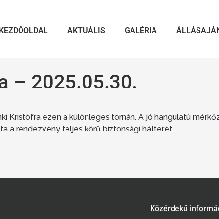
KEZDŐOLDAL
AKTUÁLIS
GALÉRIA
ÁLLÁSAJÁ
a – 2025.05.30.
i Kristófra ezen a különleges tornán. A jó hangulatú mérkő
a a rendezvény teljes körű biztonsági hátterét.
Közérdekű informá