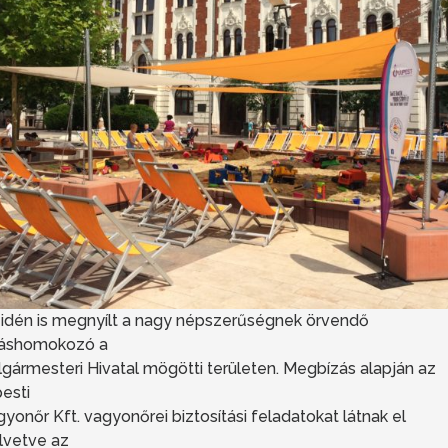
 idén is megnyílt a nagy népszerűségnek örvendő
iáshomokozó a
gármesteri Hivatal mögötti területen. Megbízás alapján az
esti
yonőr Kft. vagyonőrei biztosítási feladatokat látnak el
llvetve az