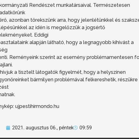
kormányzati Rendészet munkatársaival. Természetesen
ladatkörünk
érő, azonban törekszünk arra, hogy jelenlétünkkel és szaksz
llépésünkkel az idén is megelőzzük a jogsértő
elekményeket. Eddigi
asztalataink alapján látható, hogy a legnagyobb kihívást a
ség
lenti. Reményeink szerint az esemény problémamentesen f
ajlani.
hívjuk a tisztelt látogatók figyelmét, hogy a helyszínen
gyonőreinket bármilyen problémával felkereshetik, részükre
zést
hatnak.
nykép: ujpestihirmondo.hu
2021. augusztus 06., péntek
09:59