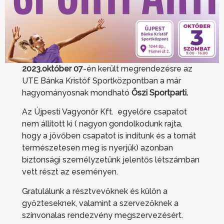
2023.október 07
-én került megrendezésre az
UTE Bánka Kristóf Sportközpontban a már
hagyományosnak mondható
Őszi Sportparti.
Az Újpesti Vagyonőr Kft. egyelőre csapatot
nem állított ki ( nagyon gondolkodunk rajta,
hogy a jövőben csapatot is indítunk és a tornát
természetesen meg is nyerjük) azonban
biztonsági személyzetünk jelentős létszámban
vett részt az eseményen.
Gratulálunk a résztvevőknek és külön a
győzteseknek, valamint a szervezőknek a
színvonalas rendezvény megszervezésért.