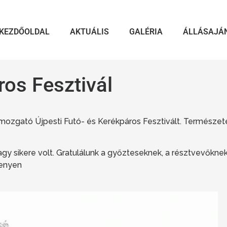
KEZDŐOLDAL
AKTUÁLIS
GALÉRIA
ÁLLÁSAJÁ
ros Fesztivál
ató Újpesti Futó- és Kerékpáros Fesztivált. Természetese
agy sikere volt. Gratulálunk a győzteseknek, a résztvevőkn
kenyen