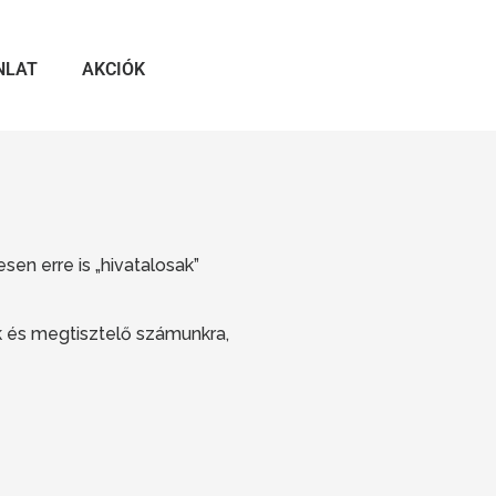
NLAT
AKCIÓK
n erre is „hivatalosak”
ek és megtisztelő számunkra,