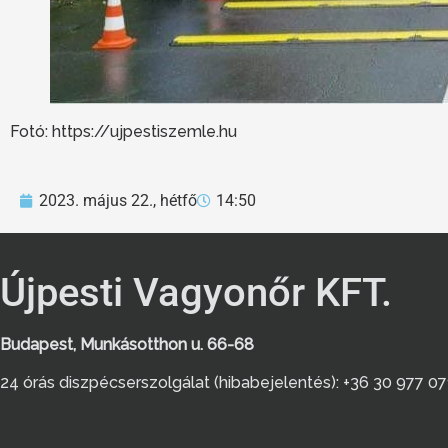
Fotó: https://ujpestiszemle.hu
2023. május 22., hétfő
14:50
Újpesti Vagyonőr KFT.
Budapest, Munkásotthon u. 66-68
24 órás diszpécserszolgálat (hibabejelentés): +36 30 977 0