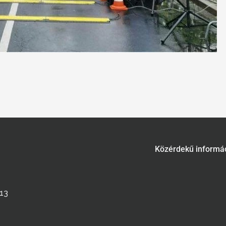
Közérdekű informá
713