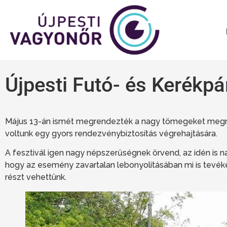
Újpesti Futó- és Kerékpá
Május 13-án ismét megrendezték a nagy tömegeket megmozg
voltunk egy gyors rendezvénybiztosítás végrehajtására.
A fesztivál igen nagy népszerűségnek örvend, az idén is n
hogy az esemény zavartalan lebonyolításában mi is tevé
részt vehettünk.